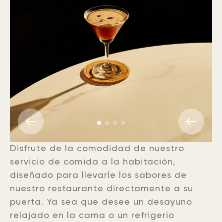
Disfrute de la comodidad de nuestro
servicio de comida a la habitación,
diseñado para llevarle los sabores de
nuestro restaurante directamente a su
puerta. Ya sea que desee un desayuno
relajado en la cama o un refrigerio