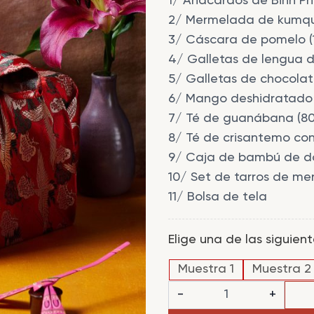
1/ Anacardos de Binh Ph
2/ Mermelada de kumqu
3/ Cáscara de pomelo (
4/ Galletas de lengua d
5/ Galletas de chocolat
6/ Mango deshidratado 
7/ Té de guanábana (8
8/ Té de crisantemo con
9/ Caja de bambú de dos
10/ Set de tarros de me
11/ Bolsa de tela
Elige una de las siguien
Muestra 1
Muestra 2
HY
-
+
TIN