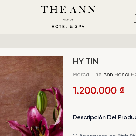
L
HY TIN
Marca:
The Ann Hanoi H
1.200.000
₫
Descripción Del Produ