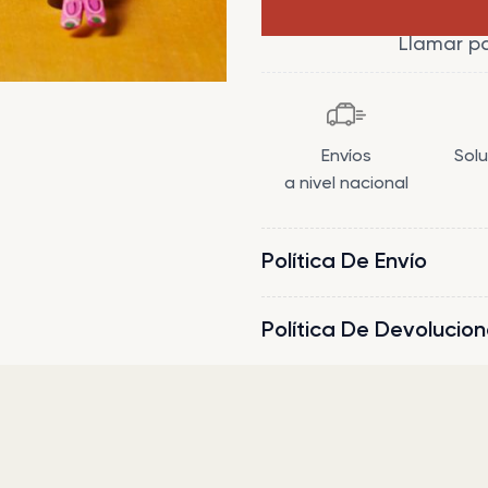
cantidad
Llamar p
Envíos
Sol
a nivel nacional
Política De Envío
Política De Devolucio