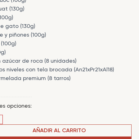
uoc (100g)
at (130g)
100g)
e gato (130g)
e y piñones (100g)
(100g)
0g)
 azúcar de roca (8 unidades)
 niveles con tela brocada (An21xPr21xAl18)
rmelada premium (8 tarros)
tes opciones:
AÑADIR AL CARRITO