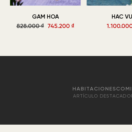
GAM HOA
HAC V
El
El
828.000
₫
745.200
₫
1.100.00
precio
precio
original
actual
era:
es:
828.000 ₫.
745.200 ₫.
HABITACIONES
COM
ARTÍCULO DESTACADO