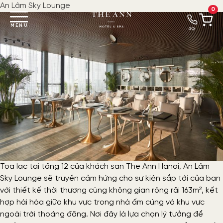
An Lâm Sky Lounge
0
MENU
GỌI
Tọa lạc tại tầng 12 của khách sạn The Ann Hanoi, An Lâm
Sky Lounge sẽ truyền cảm hứng cho sự kiện sắp tới của bạn
với thiết kế thời thượng cùng không gian rộng rãi 163m², kết
hợp hài hòa giữa khu vực trong nhà ấm cúng và khu vực
ngoài trời thoáng đãng. Nơi đây là lựa chọn lý tưởng để