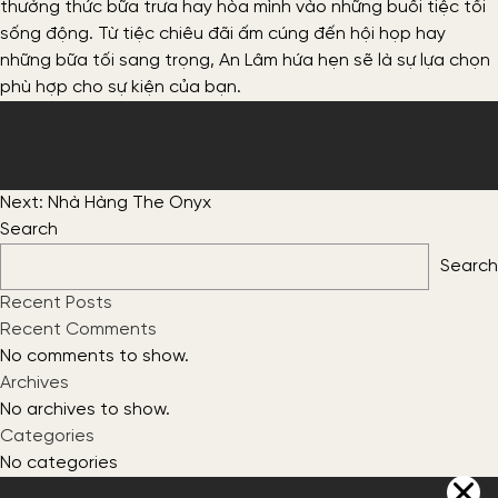
thưởng thức bữa trưa hay hòa mình vào những buổi tiệc tối
sống động. Từ tiệc chiêu đãi ấm cúng đến hội họp hay
những bữa tối sang trọng, An Lâm hứa hẹn sẽ là sự lựa chọn
phù hợp cho sự kiện của bạn.
Post
Next:
Nhà Hàng The Onyx
navigation
Search
Search
Recent Posts
Recent Comments
No comments to show.
Archives
No archives to show.
Categories
No categories