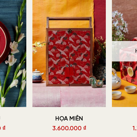
Ũ
HỌA MIÊN
0
₫
3.600.000
₫
1