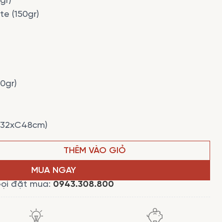
gr)
e (150gr)
0gr)
R32xC48cm)
THÊM VÀO GIỎ
MUA NGAY
ọi đặt mua:
0943.308.800