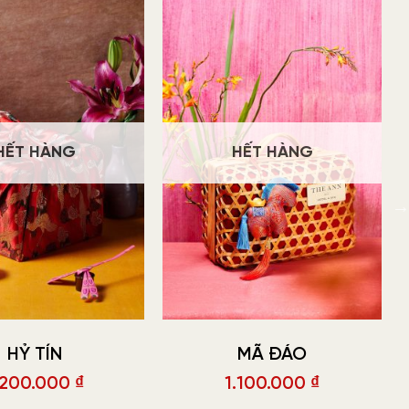
HẾT HÀNG
HẾT HÀNG
HỶ TÍN
MÃ ĐÁO
.200.000
₫
1.100.000
₫