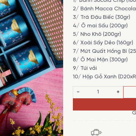
1/ Bánh Socola Chip (160
2/ Bánh Macca Chocolat
3/ Trà Đậu Biếc (30gr)
4/ Ô mai Sấu (200gr)
5/ Nho Khô (200gr)
6/ Xoài Sấy Dẻo (160gr)
7/ Mứt Quất Hồng Bì (25
8/ Ô Mai Mận (300gr)
9/ Túi vải
10/ Hộp Gỗ Xanh (D20x
THỤY
-
+
MIÊN
số
G
lượng