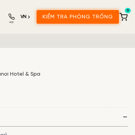
0
VN
KIỂM TRA PHÒNG TRỐNG
GỌI
noi Hotel & Spa