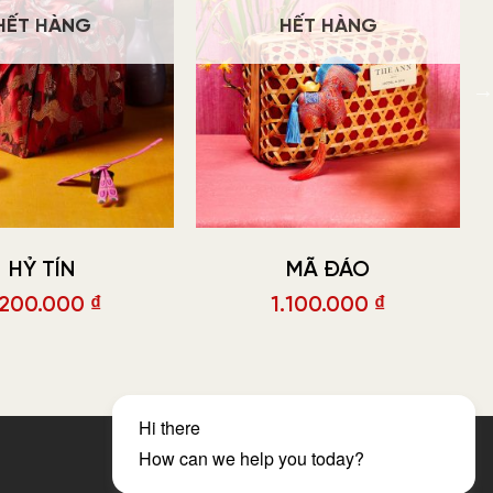
HẾT HÀNG
HẾT HÀNG
HỶ TÍN
MÃ ĐÁO
.200.000
₫
1.100.000
₫