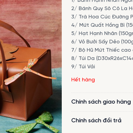
1/ Bánh Hạnh Nhân Ngói 
2/ Bánh Quy Sô Cô La H
3/ Trà Hoa Cúc Đường Ph
4/ Mứt Quất Hồng Bì (15
5/ Hạt Hạnh Nhân (150gr
6/ Vỏ Bưởi Sấy Dẻo (100g
7/ Bộ Hũ Mứt Thiếc cao
8/ Túi Da (D30xR26xC14
9/ Túi Vải
Hết hàng
Chính sách giao hàng
Chính sách đổi trả