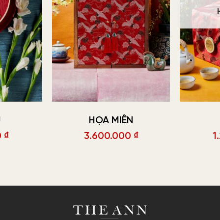
Ũ
HỌA MIÊN
0
₫
3.600.000
₫
1