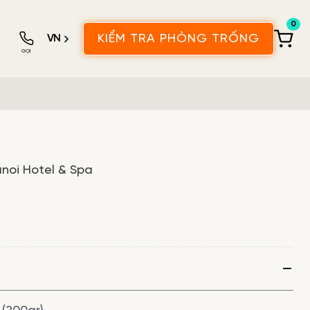
0
VN
KIỂM TRA PHÒNG TRỐNG
GỌI
noi Hotel & Spa