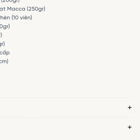
(200gr)
ạt Macca (250gr)
èn (10 viên)
0gr)
)
r)
 cấp
cm)